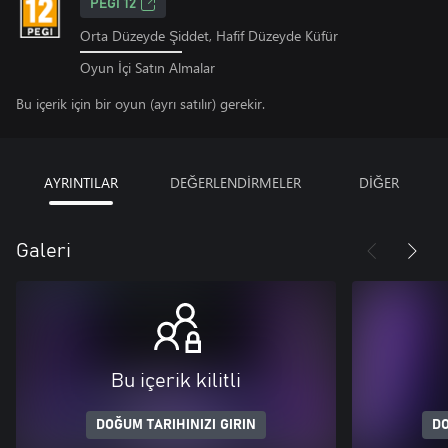
PEGI 12
Orta Düzeyde Şiddet, Hafif Düzeyde Küfür
Oyun İçi Satın Almalar
Bu içerik için bir oyun (ayrı satılır) gerekir.
AYRINTILAR
DEĞERLENDİRMELER
DİĞER
Galeri
Bu içerik kilitli
DOĞUM TARIHINIZI GIRIN
DO