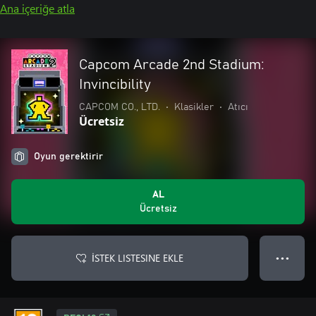
Ana içeriğe atla
Capcom Arcade 2nd Stadium:
Invincibility
CAPCOM CO., LTD.
•
Klasikler
•
Atıcı
Ücretsiz
Oyun gerektirir
AL
Ücretsiz
İSTEK LISTESINE EKLE
● ● ●