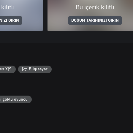
kilitli
Bu içerik kilitli
IZI GIRIN
DOĞUM TARIHINIZI GIRIN
es X|S
Bilgisayar
i çoklu oyuncu