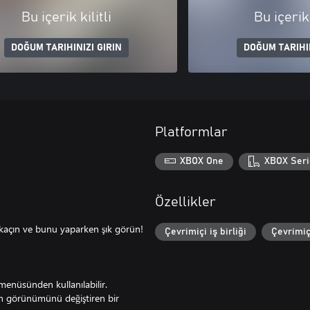
Bu içerik kilitli
Bu içerik 
DOĞUM TARIHINIZI GIRIN
DOĞUM TARIHIN
Platformlar
XBOX One
XBOX Seri
Özellikler
kaçın ve bunu yaparken şık görün!
Çevrimiçi iş birliği
Çevrimiç
menüsünden kullanılabilir.
eden görünümünü değiştiren bir