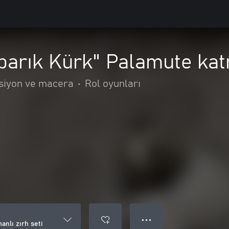
arık Kürk" Palamute katm
siyon ve macera
•
Rol oyunları
● ● ●
nlı zırh seti