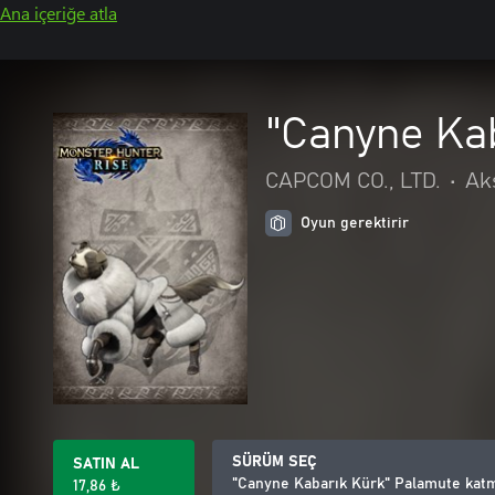
Ana içeriğe atla
"Canyne Kab
CAPCOM CO., LTD.
•
Ak
Oyun gerektirir
SÜRÜM SEÇ
SATIN AL
"Canyne Kabarık Kürk" Palamute katma
17,86 ₺