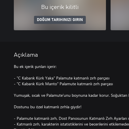
Bu içerik kilitli
DOĞUM TARIHINIZI GIRIN
Açıklama
Bu ek içerik şunları içerir:
- "C Kabarık Kürk Yaka" Palamute katmanlı zırh parçası
- "C Kabarık Kürk Manto" Palamute katmanlı zırh parçası
Yumuşak, sıcak ve Palamute'unu boynuna kadar korur. Soğuktan 
Dostunu bu özel katmanlı zırhla giydir!
- Palamute katmanlı zırh, Dost Panosunun Katmanlı Zırh Ayarları 
- Katmanlı zırh, karakterin istatistiklerini ve becerilerini etkilem