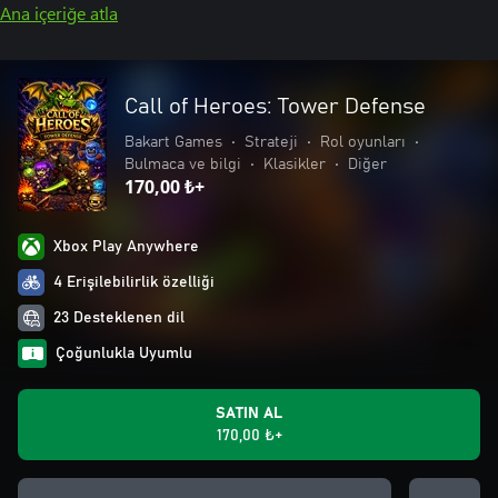
Ana içeriğe atla
Call of Heroes: Tower Defense
Bakart Games
•
Strateji
•
Rol oyunları
•
Bulmaca ve bilgi
•
Klasikler
•
Diğer
170,00 ₺+
Xbox Play Anywhere
4 Erişilebilirlik özelliği
23 Desteklenen dil
Çoğunlukla Uyumlu
SATIN AL
170,00 ₺+