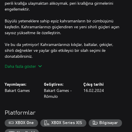
perili krallığa ulaşmaktan alıkoymak, peri krallığına girmelerini
engellemektir.
Büyülü yeteneklere sahip eşsiz kahramanların bir cümbüşünü
keşfedin. Kahramanlarınızı güçlendiren ve yeni sihirli güçleri açan
sayısız yükseltme ile özelleştirin.
Ve bu da yetmiyor! Kahramanlarınızı kılıçlar, baltalar, çekiçler,
sihirli değnekler ve yaylar gibi etkileyici bir silah seçimi ile
donatabilirsiniz.
Daha fazla göster
Her savunulan saldırı dalgasıyla altın ve değerli eşyalar birikir,
savunmanızı güçlendirmek ve kahramanlarınızın inanılmaz
güçlerini açmak için temel niteliktedir.
Yayımlayan:
Geliştiren:
Çıkış tarihi
Bakart Games
Bakart Games -
16.02.2024
Ve unutmamamız gereken diğer çekici özellikler:
Rômulo
• Sürükleyici Soundtrack: Sizi oyunun sihirli dünyasına daldıran
çeşitli arka plan müziklerinin tadını çıkarın.
Platformlar
• Detaylı Ansiklopedi: Kahramanlar, canavarlar ve nesneler
hakkında bilgi almak için ansiklopediyi kontrol edin.
XBOX One
XBOX Series X|S
Bilgisayar
• Kapsamlı Kılavuz: Oyun mekaniğini tam anlamıyla öğrenmek için