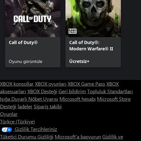
Call of Duty®
Call of Duty®:
Modern Warfare® II
Oyunu görüntüle
Ücretsiz+
XBOX konsollar
XBOX oyunları
XBOX Game Pass
XBOX
aksesuarları
XBOX Desteği
Geri bildirim
Topluluk Standartları
Işığa Duyarlı Nöbet Uyarısı
Microsoft hesabı
Microsoft Store
Desteği
İadeler
Sipariş takibi
Oyunlar
Türkçe (Türkiye)
Gizlilik Tercihleriniz
Tüketici Durumu Gizliliği
Microsoft'a başvurun
Gizlilik ve