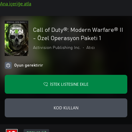
Ana içeriğe atla
Call of Duty®: Modern Warfare® II
- Özel Operasyon Paketi 1
Activision Publishing Inc.
•
Atıcı
Oyun gerektirir
İSTEK LISTESINE EKLE
KOD KULLAN