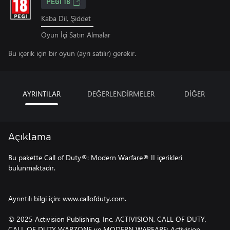
PEGI 18
Kaba Dil, Şiddet
Oyun İçi Satın Almalar
Bu içerik için bir oyun (ayrı satılır) gerekir.
AYRINTILAR
DEĞERLENDİRMELER
DİĞER
Açıklama
Bu pakette Call of Duty®: Modern Warfare® II içerikleri
bulunmaktadır.
Ayrıntılı bilgi için: www.callofduty.com.
© 2025 Activision Publishing, Inc. ACTIVISION, CALL OF DUTY,
CALL OF DUTY WARZONE ve MODERN WARFARE; Activision