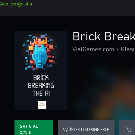
Ana içeriğe atla
Brick Break
VialGames.com
•
Klasi
SATIN AL
İSTEK LISTESINE EKLE
2,75 ₺