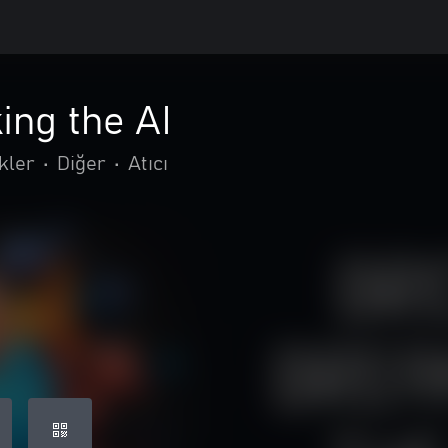
ing the AI
kler
•
Diğer
•
Atıcı