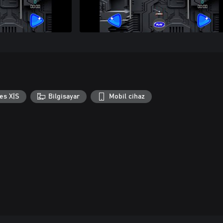
es X|S
Bilgisayar
Mobil cihaz