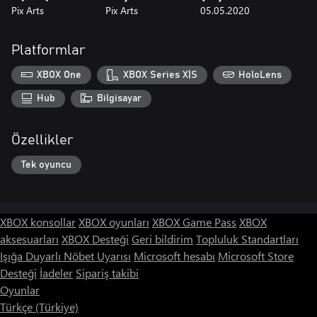
Pix Arts
Pix Arts
05.05.2020
Platformlar
XBOX One
XBOX Series X|S
HoloLens
Hub
Bilgisayar
Özellikler
Tek oyuncu
XBOX konsollar
XBOX oyunları
XBOX Game Pass
XBOX
aksesuarları
XBOX Desteği
Geri bildirim
Topluluk Standartları
Işığa Duyarlı Nöbet Uyarısı
Microsoft hesabı
Microsoft Store
Desteği
İadeler
Sipariş takibi
Oyunlar
Türkçe (Türkiye)