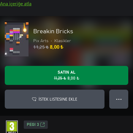
Ana içeriğe atla
Breakin Bricks
Pix Arts
•
Klasikler
11,25 ₺
8,00 ₺
SATIN AL
11,25 ₺
8,00 ₺
İSTEK LISTESINE EKLE
● ● ●
PEGI 3