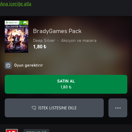
Ana içeriğe atla
BradyGames Pack
Deep Silver
•
Aksiyon ve macera
1,80 ₺
Oyun gerektirir
SATIN AL
1,80 ₺
İSTEK LISTESINE EKLE
● ● ●