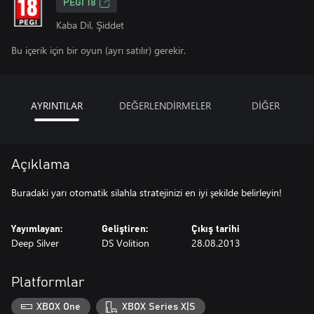
PEGI 18
Kaba Dil, Şiddet
Bu içerik için bir oyun (ayrı satılır) gerekir.
AYRINTILAR
DEĞERLENDİRMELER
DİĞER
Açıklama
Buradaki yarı otomatik silahla stratejinizi en iyi şekilde belirleyin!
Yayımlayan:
Geliştiren:
Çıkış tarihi
Deep Silver
DS Volition
28.08.2013
Platformlar
XBOX One
XBOX Series X|S