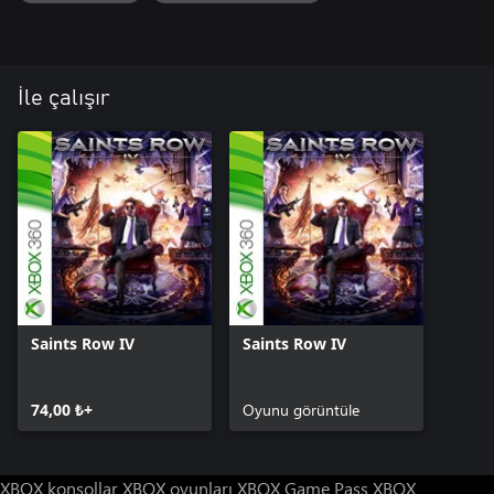
İle çalışır
Saints Row IV
Saints Row IV
74,00 ₺+
Oyunu görüntüle
XBOX konsollar
XBOX oyunları
XBOX Game Pass
XBOX