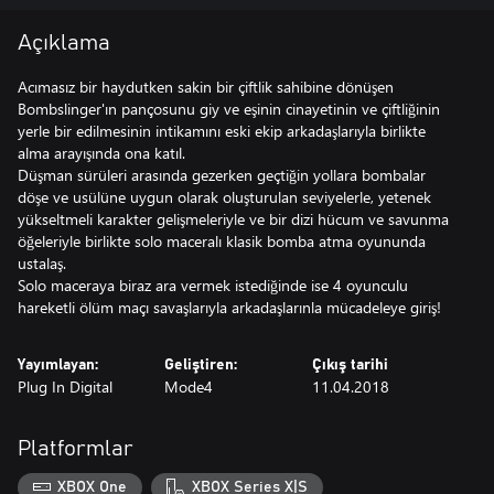
Açıklama
Acımasız bir haydutken sakin bir çiftlik sahibine dönüşen
Bombslinger'ın pançosunu giy ve eşinin cinayetinin ve çiftliğinin
yerle bir edilmesinin intikamını eski ekip arkadaşlarıyla birlikte
alma arayışında ona katıl.
Düşman sürüleri arasında gezerken geçtiğin yollara bombalar
döşe ve usülüne uygun olarak oluşturulan seviyelerle, yetenek
yükseltmeli karakter gelişmeleriyle ve bir dizi hücum ve savunma
öğeleriyle birlikte solo maceralı klasik bomba atma oyununda
ustalaş.
Solo maceraya biraz ara vermek istediğinde ise 4 oyunculu
hareketli ölüm maçı savaşlarıyla arkadaşlarınla mücadeleye giriş!
Yayımlayan:
Geliştiren:
Çıkış tarihi
Plug In Digital
Mode4
11.04.2018
Platformlar
XBOX One
XBOX Series X|S