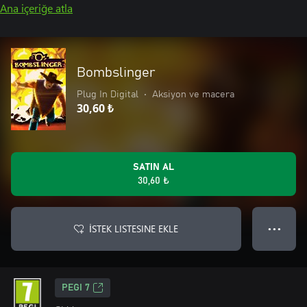
Ana içeriğe atla
Bombslinger
Plug In Digital
•
Aksiyon ve macera
30,60 ₺
SATIN AL
30,60 ₺
İSTEK LISTESINE EKLE
● ● ●
PEGI 7