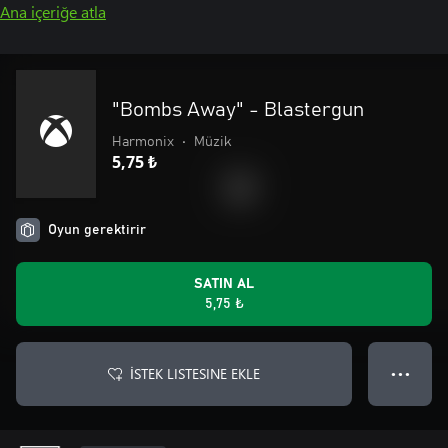
Ana içeriğe atla
"Bombs Away" - Blastergun
Harmonix
•
Müzik
5,75 ₺
Oyun gerektirir
SATIN AL
5,75 ₺
İSTEK LISTESINE EKLE
● ● ●