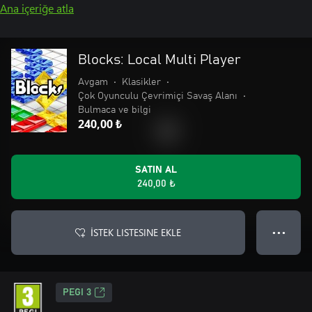
Ana içeriğe atla
Blocks: Local Multi Player
Avgam
•
Klasikler
•
Çok Oyunculu Çevrimiçi Savaş Alanı
•
Bulmaca ve bilgi
240,00 ₺
SATIN AL
240,00 ₺
İSTEK LISTESINE EKLE
● ● ●
PEGI 3