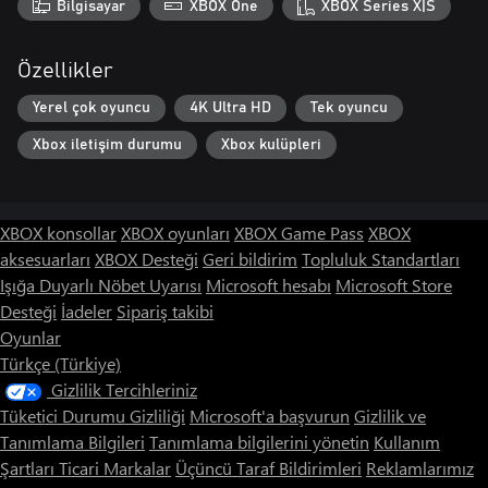
Bilgisayar
XBOX One
XBOX Series X|S
Özellikler
Yerel çok oyuncu
4K Ultra HD
Tek oyuncu
Xbox iletişim durumu
Xbox kulüpleri
XBOX konsollar
XBOX oyunları
XBOX Game Pass
XBOX
aksesuarları
XBOX Desteği
Geri bildirim
Topluluk Standartları
Işığa Duyarlı Nöbet Uyarısı
Microsoft hesabı
Microsoft Store
Desteği
İadeler
Sipariş takibi
Oyunlar
Türkçe (Türkiye)
Gizlilik Tercihleriniz
Tüketici Durumu Gizliliği
Microsoft'a başvurun
Gizlilik ve
Tanımlama Bilgileri
Tanımlama bilgilerini yönetin
Kullanım
Şartları
Ticari Markalar
Üçüncü Taraf Bildirimleri
Reklamlarımız