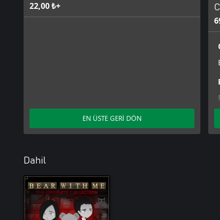
22,00 ₺+
C
6
EN ÜSTE GERİ DÖN
Dahil