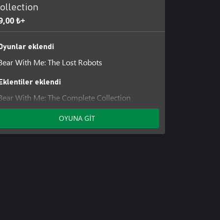
ollection
9,00 ₺+
Oyunlar eklendi
Bear With Me: The Lost Robots
Eklentiler eklendi
Bear With Me: The Complete Collection
Unlock
OYUNA GİT