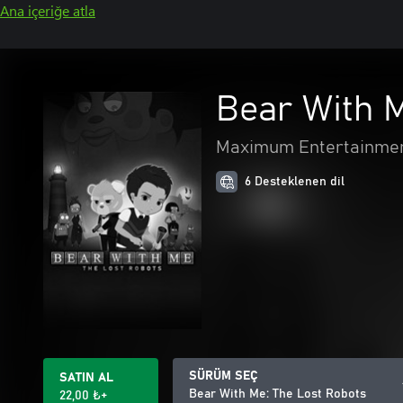
Ana içeriğe atla
Bear With M
Maximum Entertainme
6 Desteklenen dil
SÜRÜM SEÇ
SATIN AL
Bear With Me: The Lost Robots
22,00 ₺+