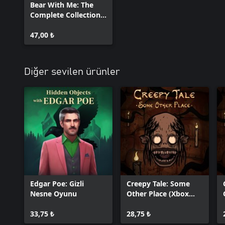
Bear With Me: The
Complete Collection
Unlock
47,00 ₺
Diğer sevilen ürünler
Edgar Poe: Gizli
Creepy Tale: Some
Nesne Oyunu
Other Place (Xbox
Series X|S)
33,75 ₺
28,75 ₺