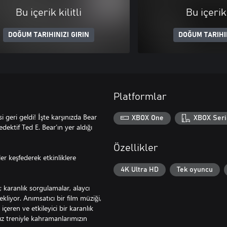
Bu içerik kilitli
Bu içerik 
DOĞUM TARIHINIZI GIRIN
DOĞUM TARIHIN
Platformlar
 geri geldi! İşte karşınızda Bear
XBOX One
XBOX Seri
ektif Ted E. Bear’ın yer aldığı
Özellikler
er keşfederek etkinliklere
4K Ultra HD
Tek oyuncu
 karanlık sorgulamalar, alaycı
liyor. Anımsatıcı bir film müziği,
çeren ve etkileyici bir karanlık
ız treniyle kahramanlarımızın