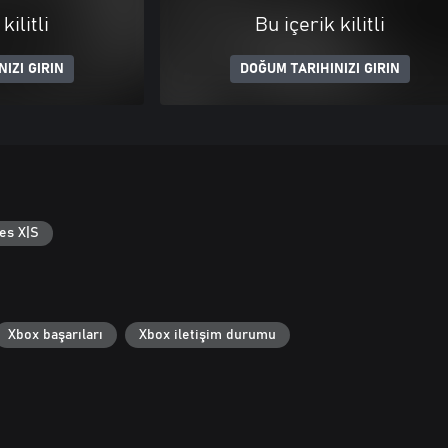
kilitli
Bu içerik kilitli
IZI GIRIN
DOĞUM TARIHINIZI GIRIN
es X|S
Xbox başarıları
Xbox iletişim durumu