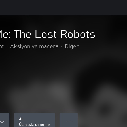
e: The Lost Robots
nt
•
Aksiyon ve macera
•
Diğer
AL
● ● ●
Ücretsiz deneme