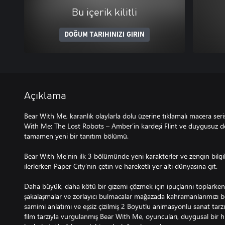
Bu içerik kilitli
DOĞUM TARIHINIZI GIRIN
Açıklama
Bear With Me, karanlık olaylarla dolu üzerine tıklamalı macera serisi
With Me: The Lost Robots – Amber’in kardeşi Flint ve duygusuz ded
tamamen yeni bir tanıtım bölümü.
Bear With Me’nin ilk 3 bölümünde yeni karakterler ve zengin bilgil
ilerlerken Paper City’nin çetin ve hareketli yer altı dünyasına git.
Daha büyük, daha kötü bir gizemi çözmek için ipuçlarını toplarken;
şakalaşmalar ve zorlayıcı bulmacalar mağazada kahramanlarımızı bek
samimi anlatımı ve eşsiz çizilmiş 2 Boyutlu animasyonlu sanat tarzı i
film tarzıyla vurgulanmış Bear With Me, oyuncuları, duygusal bir h