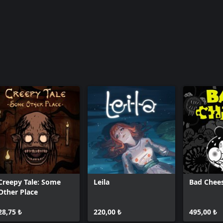
Creepy Tale: Some
Leila
Bad Chee
Other Place
28,75 ₺
220,00 ₺
495,00 ₺