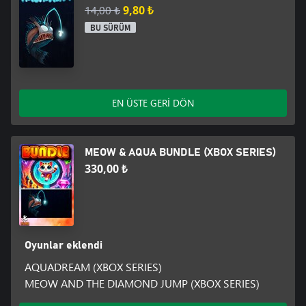
14,00 ₺
9,80 ₺
BU SÜRÜM
EN ÜSTE GERİ DÖN
MEOW & AQUA BUNDLE (XBOX SERIES)
330,00 ₺
Oyunlar eklendi
AQUADREAM (XBOX SERIES)
MEOW AND THE DIAMOND JUMP (XBOX SERIES)