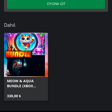
OYUNA GİT
Dahil
MEOW & AQUA
BUNDLE (XBOX
SERIES)
330,00 ₺