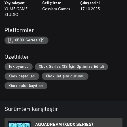
Yayımlayan:
Geliştiren:
Çıkış tarihi
YUME GAME
Gossiam Games
17.10.2025
STUDIO
Platformlar
XBOX Series X|S
Özellikler
Tek oyuncu
Xbox Series X|S İçin Optimize Edildi
Xbox başarıları
Xbox iletişim durumu
Xbox bulut kayıtları
Sürümleri karşılaştır
AQUADREAM (XBOX SERIES)