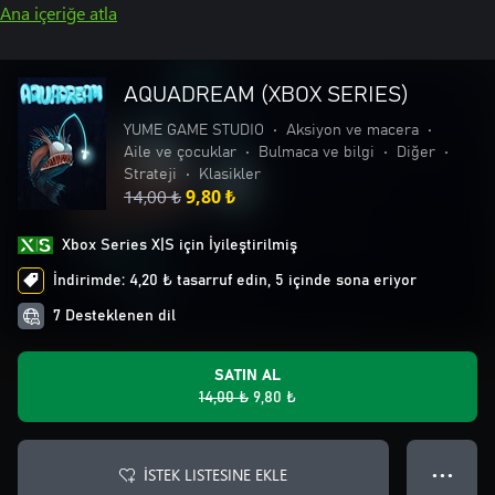
Ana içeriğe atla
AQUADREAM (XBOX SERIES)
YUME GAME STUDIO
•
Aksiyon ve macera
•
Aile ve çocuklar
•
Bulmaca ve bilgi
•
Diğer
•
Strateji
•
Klasikler
14,00 ₺
9,80 ₺
Xbox Series X|S için İyileştirilmiş
İndirimde: 4,20 ₺ tasarruf edin, 5 içinde sona eriyor
7 Desteklenen dil
SATIN AL
14,00 ₺
9,80 ₺
İSTEK LISTESINE EKLE
● ● ●