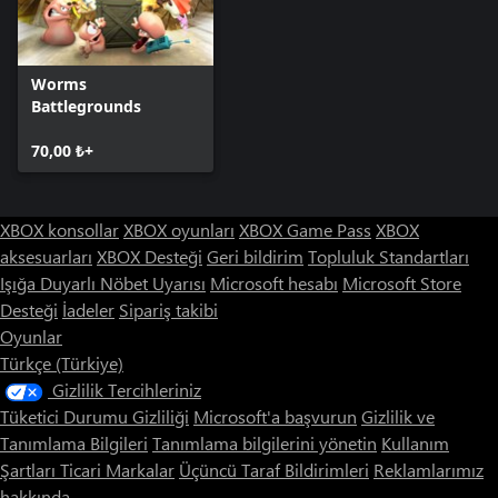
Worms
Battlegrounds
70,00 ₺+
XBOX konsollar
XBOX oyunları
XBOX Game Pass
XBOX
aksesuarları
XBOX Desteği
Geri bildirim
Topluluk Standartları
Işığa Duyarlı Nöbet Uyarısı
Microsoft hesabı
Microsoft Store
Desteği
İadeler
Sipariş takibi
Oyunlar
Türkçe (Türkiye)
Gizlilik Tercihleriniz
Tüketici Durumu Gizliliği
Microsoft'a başvurun
Gizlilik ve
Tanımlama Bilgileri
Tanımlama bilgilerini yönetin
Kullanım
Şartları
Ticari Markalar
Üçüncü Taraf Bildirimleri
Reklamlarımız
hakkında