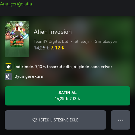
Ana içeriğe atla
Alien Invasion
Team17 Digital Ltd
•
Strateji
•
Simülasyon
14,25 ₺
7,12 ₺
İndirimde: 7,13 ₺ tasarruf edin, 4 içinde sona eriyor
Oyun gerektirir
SATIN AL
14,25 ₺
7,12 ₺
İSTEK LISTESINE EKLE
● ● ●