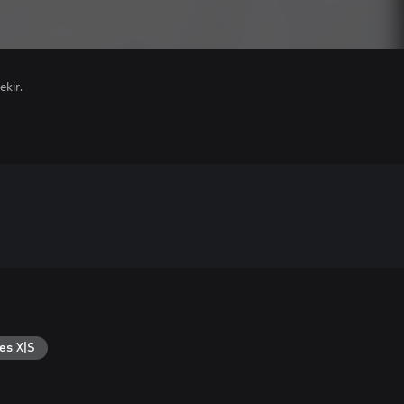
ekir.
es X|S