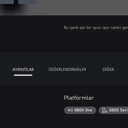
Bu içerik için bir oyun (ayrı satılır) ger
AYRINTILAR
DEĞERLENDİRMELER
DİĞER
Platformlar
XBOX One
XBOX Seri