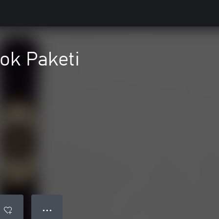
k Paketi
● ● ●