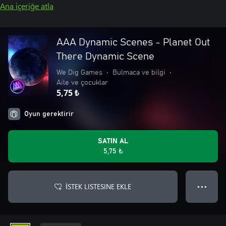
Ana içeriğe atla
AAA Dynamic Scenes - Planet Out
There Dynamic Scene
We Dig Games
•
Bulmaca ve bilgi
•
Aile ve çocuklar
5,75 ₺
Oyun gerektirir
SATIN AL
5,75 ₺
İSTEK LISTESINE EKLE
● ● ●