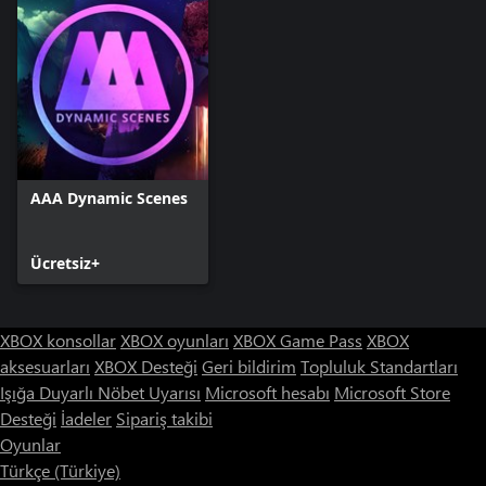
AAA Dynamic Scenes
Ücretsiz+
XBOX konsollar
XBOX oyunları
XBOX Game Pass
XBOX
aksesuarları
XBOX Desteği
Geri bildirim
Topluluk Standartları
Işığa Duyarlı Nöbet Uyarısı
Microsoft hesabı
Microsoft Store
Desteği
İadeler
Sipariş takibi
Oyunlar
Türkçe (Türkiye)