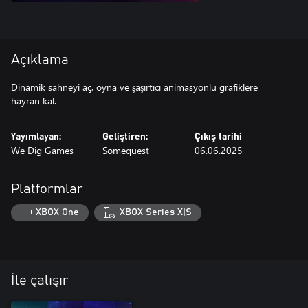
Açıklama
Dinamik sahneyi aç, oyna ve şaşırtıcı animasyonlu grafiklere
hayran kal.
Yayımlayan:
Geliştiren:
Çıkış tarihi
We Dig Games
Somequest
06.06.2025
Platformlar
XBOX One
XBOX Series X|S
İle çalışır