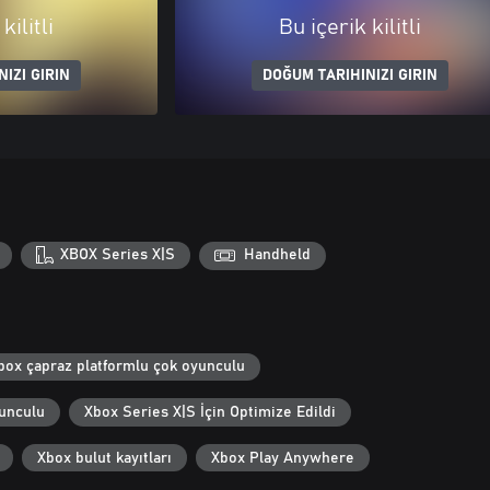
kilitli
Bu içerik kilitli
IZI GIRIN
DOĞUM TARIHINIZI GIRIN
XBOX Series X|S
Handheld
box çapraz platformlu çok oyunculu
yunculu
Xbox Series X|S İçin Optimize Edildi
Xbox bulut kayıtları
Xbox Play Anywhere