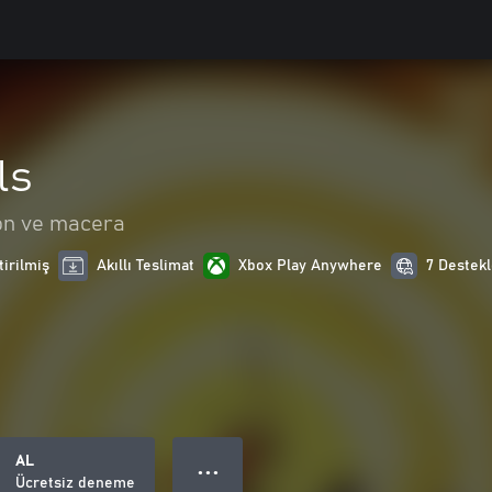
ls
on ve macera
tirilmiş
Akıllı Teslimat
Xbox Play Anywhere
7 Destekl
AL
● ● ●
Ücretsiz deneme