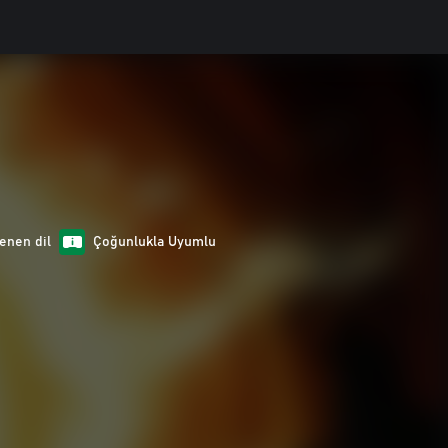
enen dil
Çoğunlukla Uyumlu