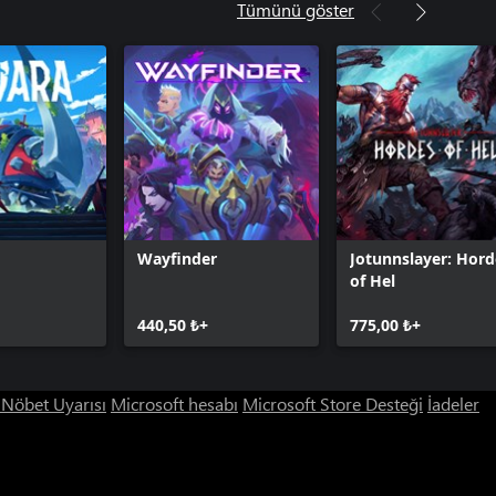
Tümünü göster
Wayfinder
Jotunnslayer: Hord
of Hel
440,50 ₺+
775,00 ₺+
ı Nöbet Uyarısı
Microsoft hesabı
Microsoft Store Desteği
İadeler