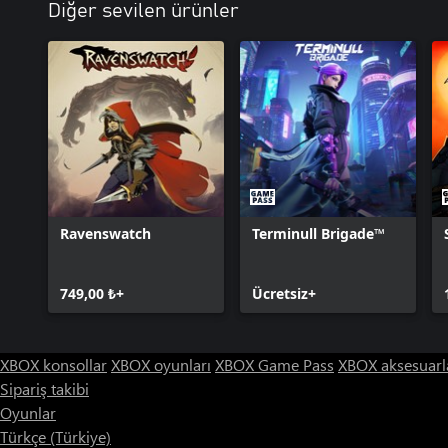
Diğer sevilen ürünler
Ravenswatch
Terminull Brigade™
749,00 ₺+
Ücretsiz+
XBOX konsollar
XBOX oyunları
XBOX Game Pass
XBOX aksesuarl
Sipariş takibi
Oyunlar
Türkçe (Türkiye)