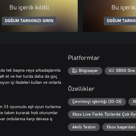
Bu içerik kilitli
Bu içerik 
DOĞUM TARIHINIZI GIRIN
DOĞUM TARIHIN
Platformlar
a tek başına veya arkadaşlarınla
Bilgisayar
XBOX One
 alt et ve her turda daha da güç
 oyun içi ifadeleri kullan ve onlarla
Özellikler
Çevrimiçi işbirliği (33-33)
X
en 33 oyunculu eşli oyun turlarına
kte takım kurarak hızlı oturumlar
Xbox Live Farklı Türlerde Çok O
var ordularına karşı devasa iş
Akıllı Teslim
Xbox başarıları