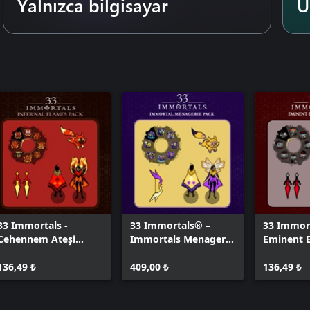
Yalnızca bilgisayar
U
33 Immortals -
33 Immortals® –
33 Immor
Cehennem Ateşi̇
Immortals Menagerie
Eminent 
Paketi̇
Pack
Pack
136,49 ₺
409,00 ₺
136,49 ₺