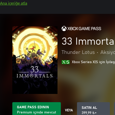
Ana içeriğe atla
33 Immorta
Thunder Lotus
•
Aksiy
Xbox Series X|S için İyileş
GAME PASS EDININ
SATIN AL
VEYA
Premium içinde mevcut
399,99 ₺+