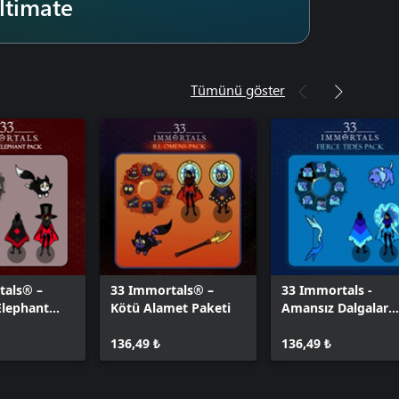
ltimate
Tümünü göster
tals® –
33 Immortals® –
33 Immortals -
Elephant
Kötü Alamet Paketi
Amansız Dalgalar
Paketi
136,49 ₺
136,49 ₺