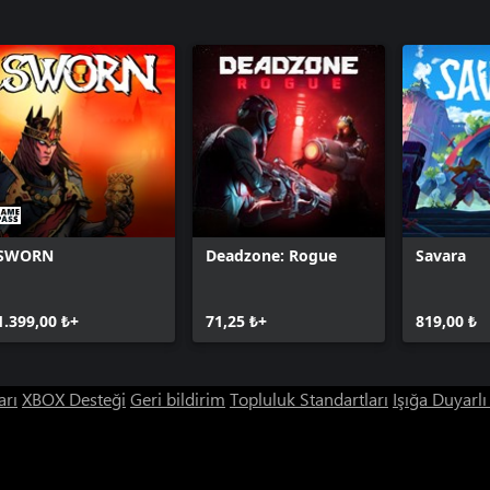
SWORN
Deadzone: Rogue
Savara
1.399,00 ₺+
71,25 ₺+
819,00 ₺
arı
XBOX Desteği
Geri bildirim
Topluluk Standartları
Işığa Duyarl