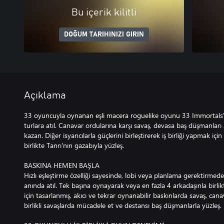
Bu içerik kilitli
DOĞUM TARIHINIZI GIRIN
Açıklama
33 oyuncuyla oynanan eşli macera roguelike oyunu 33 Immortals'd
turlara atıl. Canavar ordularına karşı savaş, devasa baş düşmanları
kazan. Diğer isyancılarla güçlerini birleştirerek iş birliği yapmak için
birlikte Tanrı'nın gazabıyla yüzleş.
BASKINA HEMEN BAŞLA
Hızlı eşleştirme özelliği sayesinde, lobi veya planlama gerektirmed
anında atıl. Tek başına oynayarak veya en fazla 4 arkadaşınla birli
için tasarlanmış, akıcı ve tekrar oynanabilir baskınlarda savaş, cana
birlikli savaşlarda mücadele et ve destansı baş düşmanlarla yüzleş.