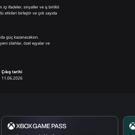
 ifadeler, sinyaller ve iş birlikli
ü etkileri birleştir ve çok sayıda
a da güç kazanacaksın.
yeni silahlar, özel eşyalar ve
'nın gazabına karşı daha da büyük
Çıkış tarihi
 başlatılan bu ölümsüz
11.06.2026
i ve geniş ölçekli iş birlikli oyun
mücadele et.