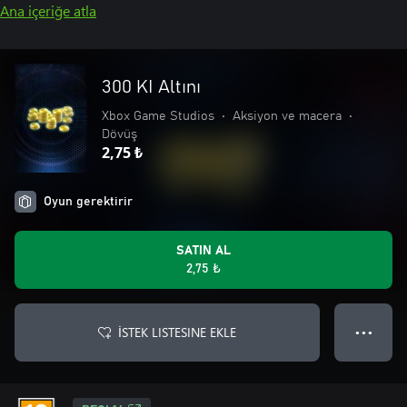
Ana içeriğe atla
300 KI Altını
Xbox Game Studios
•
Aksiyon ve macera
•
Dövüş
2,75 ₺
Oyun gerektirir
SATIN AL
2,75 ₺
İSTEK LISTESINE EKLE
● ● ●