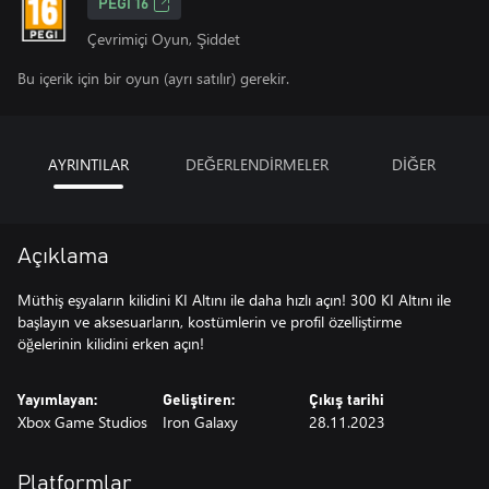
PEGI 16
Çevrimiçi Oyun, Şiddet
Bu içerik için bir oyun (ayrı satılır) gerekir.
AYRINTILAR
DEĞERLENDİRMELER
DİĞER
Açıklama
Müthiş eşyaların kilidini KI Altını ile daha hızlı açın! 300 KI Altını ile
başlayın ve aksesuarların, kostümlerin ve profil özelliştirme
öğelerinin kilidini erken açın!
Yayımlayan:
Geliştiren:
Çıkış tarihi
Xbox Game Studios
Iron Galaxy
28.11.2023
Platformlar