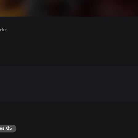
ekir.
es X|S