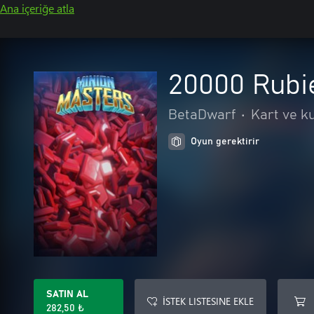
Ana içeriğe atla
20000 Rubi
BetaDwarf
•
Kart ve k
Oyun gerektirir
SATIN AL
İSTEK LISTESINE EKLE
282,50 ₺