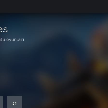
es
utu oyunları