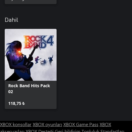
Dahil
Rock Band Hits Pack
02
118,75 ₺
XBOX konsollar
XBOX oyunları
XBOX Game Pass
XBOX
aksesuarları
XBOX Desteği
Geri bildirim
Topluluk Standartları