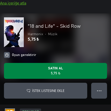
Ana içeriğe atla
"18 and Life" - Skid Row
Harmonix
•
Müzik
5,75 ₺
Oyun gerektirir
SATIN AL
5,75 ₺
İSTEK LISTESINE EKLE
● ● ●