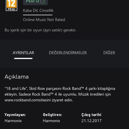
PEGI 12
Kaba Dil, Cinsellik
Online Music Not Rated
Bu içerik için bir oyun (ayrı satılır) gerekir.
AYRINTILAR
DEĞERLENDİRMELER
DİĞER
Açıklama
"18 and Life", Skid Row parçasını Rock Band™ 4 şarkı kitaplığına
ekleyin. Sadece Rock Band™ 4 ile uyumlu. Müzik kredileri için
www.rockband.comsitesini ziyaret edin.
Yayımlayan:
Geliştiren:
Çıkış tarihi
Harmonix
Harmonix
21.12.2017