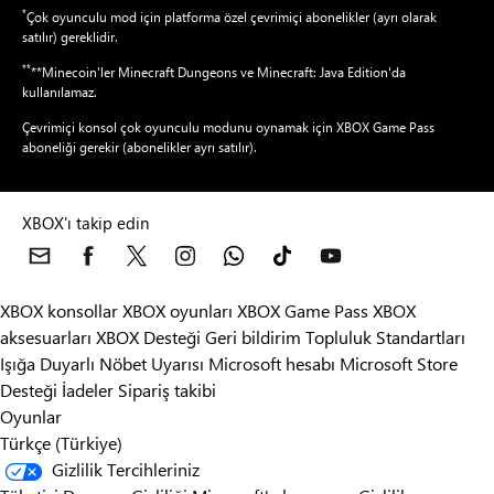
Çok oyunculu mod için platforma özel çevrimiçi abonelikler (ayrı olarak
satılır) gereklidir.
**
**Minecoin'ler Minecraft Dungeons ve Minecraft: Java Edition'da
kullanılamaz.
Çevrimiçi konsol çok oyunculu modunu oynamak için XBOX Game Pass
aboneliği gerekir (abonelikler ayrı satılır).
XBOX'ı takip edin
XBOX konsollar
XBOX oyunları
XBOX Game Pass
XBOX
aksesuarları
XBOX Desteği
Geri bildirim
Topluluk Standartları
Işığa Duyarlı Nöbet Uyarısı
Microsoft hesabı
Microsoft Store
Desteği
İadeler
Sipariş takibi
Oyunlar
Türkçe (Türkiye)
Gizlilik Tercihleriniz
Tüketici Durumu Gizliliği
Microsoft'a başvurun
Gizlilik ve