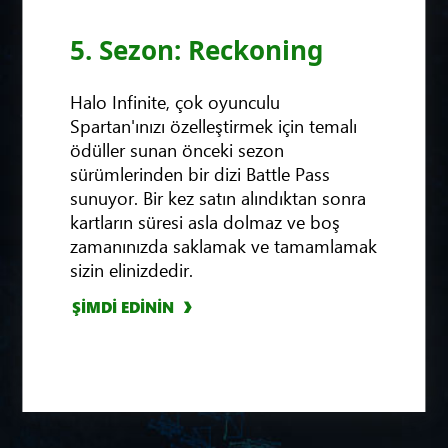
5. Sezon: Reckoning
Halo Infinite, çok oyunculu
Spartan'ınızı özelleştirmek için temalı
ödüller sunan önceki sezon
sürümlerinden bir dizi Battle Pass
sunuyor. Bir kez satın alındıktan sonra
kartların süresi asla dolmaz ve boş
zamanınızda saklamak ve tamamlamak
sizin elinizdedir.
ŞİMDİ EDİNİN
ŞİMDİ EDİNİN
ŞİMDİ EDİNİN
ŞİMDİ EDİNİN
ŞİMDİ EDİNİN