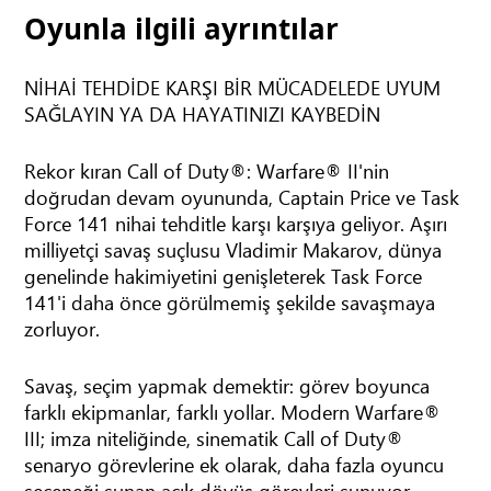
Oyunla ilgili ayrıntılar
NİHAİ TEHDİDE KARŞI BİR MÜCADELEDE UYUM
SAĞLAYIN YA DA HAYATINIZI KAYBEDİN
Rekor kıran Call of Duty®: Warfare® II'nin
doğrudan devam oyununda, Captain Price ve Task
Force 141 nihai tehditle karşı karşıya geliyor. Aşırı
milliyetçi savaş suçlusu Vladimir Makarov, dünya
genelinde hakimiyetini genişleterek Task Force
141'i daha önce görülmemiş şekilde savaşmaya
zorluyor.
Savaş, seçim yapmak demektir: görev boyunca
farklı ekipmanlar, farklı yollar. Modern Warfare®
III; imza niteliğinde, sinematik Call of Duty®
senaryo görevlerine ek olarak, daha fazla oyuncu
seçeneği sunan açık dövüş görevleri sunuyor.