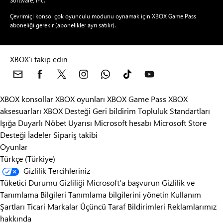
Software, Inc.
Çevrimiçi konsol çok oyunculu modunu oynamak için XBOX Game Pass
aboneliği gerekir (abonelikler ayrı satılır).
XBOX'ı takip edin
XBOX konsollar
XBOX oyunları
XBOX Game Pass
XBOX
aksesuarları
XBOX Desteği
Geri bildirim
Topluluk Standartları
Işığa Duyarlı Nöbet Uyarısı
Microsoft hesabı
Microsoft Store
Desteği
İadeler
Sipariş takibi
Oyunlar
Türkçe (Türkiye)
Gizlilik Tercihleriniz
Tüketici Durumu Gizliliği
Microsoft'a başvurun
Gizlilik ve
Tanımlama Bilgileri
Tanımlama bilgilerini yönetin
Kullanım
Şartları
Ticari Markalar
Üçüncü Taraf Bildirimleri
Reklamlarımız
hakkında