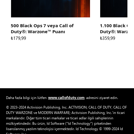
500 Black Ops 7 veya Call of
1.100 Black Ops
Duty®: Warzone™ Puanı
Duty®: Warzon
₺179,99
₺359,99
www.callofduty.com
Daha fazla bilgi için lütfen
adresini ziyaret edin.
© 2023-2024 Activision Publishing, Inc. ACTIVISION, CALL OF DUTY, CALL OF
DUTY WARZONE ve MODERN WARFARE; Activision Publishing, Inc.'in ticari
markalarıdır. Diğer tüm ticari markalar ve ticari adlar ilgili sahiplerinin
mülkiyetindedir. Bu ürün, Id Software ("Id Technology") şirketinden
lisanslanmış yazılım teknolojisi içermektedir. Id Technology © 1999-2024 Id