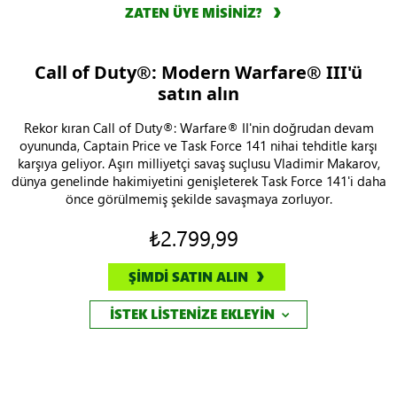
ZATEN ÜYE MİSİNİZ?
Call of Duty®: Modern Warfare® III'ü
satın alın
Rekor kıran Call of Duty®: Warfare® II'nin doğrudan devam
oyununda, Captain Price ve Task Force 141 nihai tehditle karşı
karşıya geliyor. Aşırı milliyetçi savaş suçlusu Vladimir Makarov,
dünya genelinde hakimiyetini genişleterek Task Force 141'i daha
önce görülmemiş şekilde savaşmaya zorluyor.
₺2.799,99
ŞİMDİ SATIN ALIN
İSTEK LİSTENİZE EKLEYİN