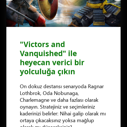
"Victors and
Vanquished" ile
heyecan verici bir
yolculuğa çıkın
On dokuz destansı senaryoda Ragnar
Lothbrok, Oda Nobunaga,
Charlemagne ve daha fazlası olarak
oynayın. Stratejiniz ve seçimleriniz
kaderinizi belirler: Nihai galip olarak mı
ŞİMDİ EDİNİN
ortaya çıkacaksınız yoksa mağlup
ŞİMDİ EDİNİN
ŞİMDİ EDİNİN
olarak mı düşeceksiniz?