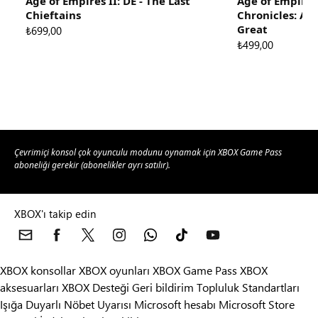
Age of Empires II: DE - The Last
Age of Empires 
Chieftains
Chronicles: Al
Great
₺699,00
₺499,00
Çevrimiçi konsol çok oyunculu modunu oynamak için XBOX Game Pass
aboneliği gerekir (abonelikler ayrı satılır).
XBOX'ı takip edin
XBOX konsollar
XBOX oyunları
XBOX Game Pass
XBOX
aksesuarları
XBOX Desteği
Geri bildirim
Topluluk Standartları
Işığa Duyarlı Nöbet Uyarısı
Microsoft hesabı
Microsoft Store