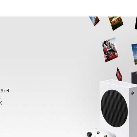
 özel
t
X