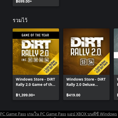
฿699.00+
รวมไว้
Windows Store - DiRT
Windows Store - DiRT
Rally 2.0 Game of the
Rally 2.0 Deluxe
Year Edition
Content Pack 2.0
฿1,399.00+
(Seasons 3 and 4)
฿419.00
PC Game Pass
เกมใน PC Game Pass
แอป XBOX บนพีซี Windows