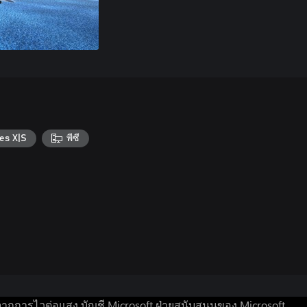
es X|S
พีซี
จากการไวต่อแสง
บัญชี Microsoft
ฝ่ายสนับสนุนของ Microsoft