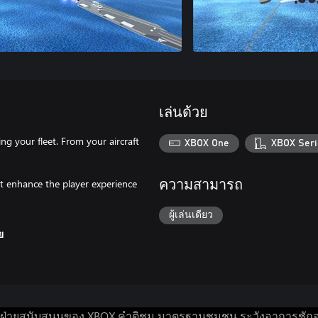
เล่นด้วย
ng your fleet. From your aircraft
XBOX One
XBOX Seri
at enhance the player experience
ความสามารถ
ผู้เล่นเดียว
ย
ฝ่ายสนับสนุนของ XBOX
คำติชม
มาตรฐานชุมชน
ระวังอาการชัก