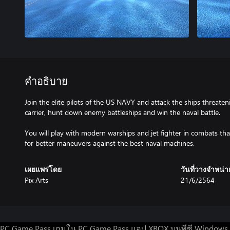
คำอธิบาย
Join the elite pilots of the US NAVY and attack the ships threateni
carrier, hunt down enemy battleships and win the naval battle.
You will play with modern warships and jet fighter in combats th
for better maneuvers against the best naval machines.
เผยแพร่โดย
วันที่วางจำหน่า
Pix Arts
21/6/2564
PC Game Pass
เกมใน PC Game Pass
แอป XBOX บนพีซี Windows