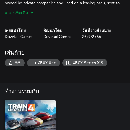
owned by private companies and used on a leasing basis, sent to
operators when they are in need of some additional motive
แสดงเพิ่มเติม
power. In Train Sim World 3, TSG’s G6 Shunter is used as a DB
locomotive rented directly from the manufacturer, performing
complex shunting duties on the busy Rhein-Ruhr Osten route.
เผยแพร่โดย
พัฒนาโดย
วันที่วางจำหน่าย
Dovetail Games
Dovetail Games
26/9/2566
เล่นด้วย
พีซี
XBOX One
XBOX Series X|S
ทำงานร่วมกับ