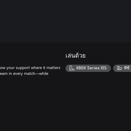
เล่นด้วย
how your support where it matters
XBOX Series X|S
พีซี
r team in every match—while