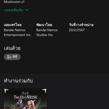
Mushroom x1
Rice x1
แสดงเพิ่มเติม
Egg x1
Strawberry x1
Lemon x1
เผยแพร่โดย
พัฒนาโดย
วันที่วางจำหน่าย
Milk x1
Bandai Namco
Bandai Namco
20/2/2567
Entertainment Inc.
Studios Inc.
*Content will be available in-game after claiming it from the
Unclaimed DLC List when the expansion releases.
*The Cooking Recipes included are identical to those in the Pre-
เล่นด้วย
Order Bonus Pack currently being sold. Duplicate recipes will not
be provided.
พีซี
ทำงานร่วมกับ