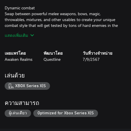
Dynamic combat
Swap between powerful melee weapons, bows, magic,
throwables, mixtures, and other usables to create your unique
combat style that will get tested by tons of hard enemies in the
game!
แสดงเพิ่มเติม
Play as you want!
Want to be a crazy alchemist/berserker punching enemies? Sure,
เผยแพร่โดย
พัฒนาโดย
วันที่วางจำหน่าย
why not?
Awaken Realms
Questline
7/9/2567
An epic blacksmith mage summoning undead hordes? Yep, we
got you covered.
Unique stealthy archer? No, not this one…
เล่นด้วย
… just kidding, obviously. This is THE type of game to go for a
stealth archer archetype.
XBOX Series X|S
Between stats, perks, EQ, and crafting, you can play exactly as
you want.
ความสามารถ
Dark, but beautiful world
Experience Avalon in 3 totally unique zones:
ผู้เล่นเดียว
Optimized for Xbox Series X|S
Misty Horns of the South
Sunken in sun Cuanacht Village
Frozen mountaintops of Forlorn Swords