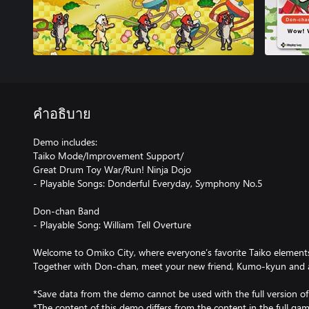
คำอธิบาย
Demo includes:
Taiko Mode/Improvement Support/
Great Drum Toy War/Run! Ninja Dojo
- Playable Songs: Donderful Everyday, Symphony No.5
Don-chan Band
- Playable Song: William Tell Overture
Welcome to Omiko City, where everyone’s favorite Taiko element
Together with Don-chan, meet your new friend, Kumo-kyun and 
*Save data from the demo cannot be used with the full version o
*The content of this demo differs from the content in the full gam