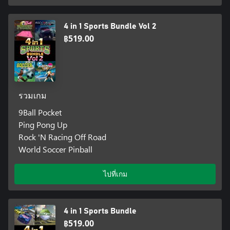
4 in 1 Sports Bundle Vol 2
฿519.00
รวมเกม
9Ball Pocket
Ping Pong Up
Rock 'N Racing Off Road
World Soccer Pinball
ไปที่เกม
4 in 1 Sports Bundle
฿519.00