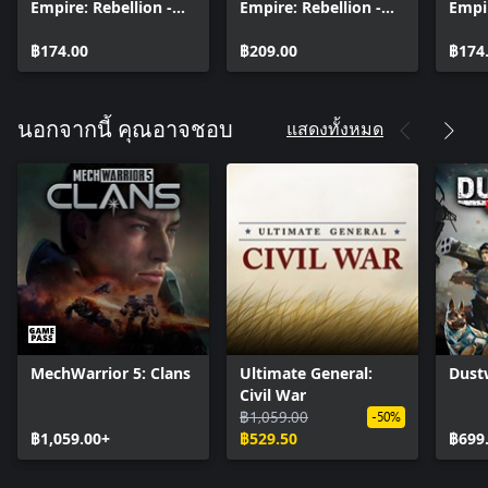
Empire: Rebellion -
Empire: Rebellion -
Empir
Outlaw Sectors
Minor Factions
Stel
฿174.00
฿209.00
฿174
แสดงทั้งหมด
นอกจากนี้ คุณอาจชอบ
MechWarrior 5: Clans
Ultimate General:
Dust
Civil War
฿1,059.00
-50%
฿1,059.00+
฿529.50
฿699