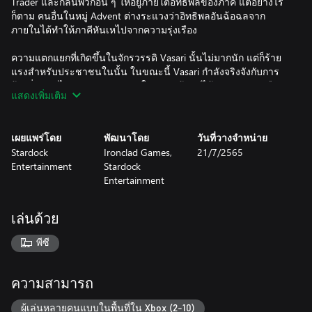
Trader และกลืนพวกอื่น ๆ ให้อยู่ภายใต้อิทธิพลของภาคี แต่อย่างไร
ก็ตาม คนอื่นในหมู่ Advent ต่างระแวงว่าอิทธิพลอันฉ้อฉลจาก
ภายในได้ทำให้ภาคีหันเหไปจากความรุ่งเรือง
ความแตกแยกที่เกิดขึ้นในจักรวรรดิ Vasari นั้นไม่มากนัก แต่ก็ร้าย
แรงสำหรับประชาชนในนั้น ในขณะนี้ Vasari กำลังจริงจังกับการ
ย้ายถิ่นฐานไปยังดินแดนอวกาศใหม่ ฝ่ายผู้ภักดีได้ละความร่วมมือ
แสดงเพิ่มเติม
และตัดสินใจเอาทรัพยากรที่ต้องการไปโดยทุกวิถีทาง เมื่อยอมรับถึง
ความจำเป็นในการร่วมมือกันแล้ว ฝ่ายกบฏรู้สึกว่าโอกาสดีที่สุดใน
การอยู่รอดคือร่วมมือกับเผ่าพันธุ์อื่นแล้วหนีศัตรูที่บุกมาไปพร้อมกัน
เผยแพร่โดย
พัฒนาโดย
วันที่วางจำหน่าย
Stardock
Ironclad Games,
21/7/2565
นำสมรภูมิแห่งการครอบครอบกาแล็กซีไปสู่ระดับสูงสุดใน Sins of a
Entertainment
Stardock
Solar Empire Rebellion – เกมสแตนอโลน RT4X ที่รวบรวมกลเม็ด
Entertainment
ของการวางแผนแบบเรียลไทม์ไว้ในความเข้มข้นถึง 4X ด้วยกัน
(eXplore สำรวจ, eXpand ขยับขยาย, eXploit บุกเบิก, eXterminate
ล้างบาง)
เล่นด้วย
พีซี
ความสามารถ
ผู้เล่นหลายคนแบบในพื้นที่ใน Xbox (2-10)