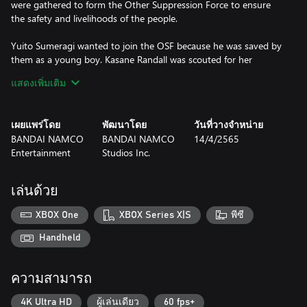
were gathered to form the Other Suppression Force to ensure
the safety and livelihoods of the people.
Yuito Sumeragi wanted to join the OSF because he was saved by
them as a young boy. Kasane Randall was scouted for her
outstanding abilities with her power. Together these two
แสดงเพิ่มเติม
psychokinesis users fight in the ranks of the OSF, pushing their
knowledge of not only their own abilities, but of the world they
live in and the dark truth it hides.
เผยแพร่โดย
พัฒนาโดย
วันที่วางจำหน่าย
BANDAI NAMCO
BANDAI NAMCO
14/4/2565
Experience a riveting story in a world developed by brains and
Entertainment
Studios Inc.
technology as a psychokinesis user that fights with their equally
talented allies from two different main characters' perspectives in
this brainpunk action RPG.
เล่นด้วย
*Save date will carry over from the Story Demo to the full game.
XBOX One
XBOX Series X|S
พีซี
*In order to ensure a better full game experience, some functions
are limited in the Story Demo.
Handheld
ความสามารถ
4K Ultra HD
ผู้เล่นเดียว
60 fps+