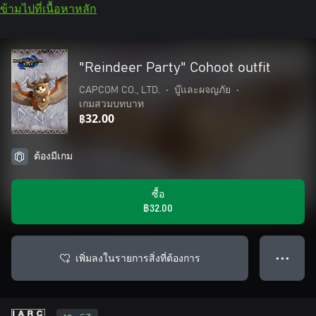
ข้ามไปที่เนื้อหาหลัก
"Reindeer Party" Cohoot outfit
CAPCOM CO., LTD.
•
บู๊และผจญภัย
•
เกมสวมบทบาท
฿32.00
ต้องมีเกม
ซื้อ
฿32.00
เพิ่มลงในรายการสิ่งที่ต้องการ
● ● ●