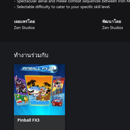
- Spectacular aerial and melee combat sequences between Iron M
- Selectable difficulty to cater to your specific skill level.
เผยแพร่โดย
พัฒนาโดย
Zen Studios
Zen Studios
ทำงานร่วมกับ
Pinball FX3