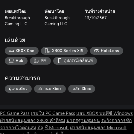
เผยแพร่โดย
พัฒนาโดย
วันที่วางจำหน่าย
Breakthrough
Breakthrough
13/10/2567
Gaming LLC
Gaming LLC
เล่นด้วย
XBOX One
XBOX Series X|S
HoloLens
Hub
พีซี
อุปกรณ์เคลื่อนที่
ความสามารถ
ผู้เล่นเดียว
สถานะ Xbox
คลับ Xbox
PC Game Pass
เกมใน PC Game Pass
แอป XBOX บนพีซี Windows
ฝ่ายสนับสนุนของ XBOX
คำติชม
มาตรฐานชุมชน
ระวังอาการชัก
จากการไวต่อแสง
บัญชี Microsoft
ฝ่ายสนับสนุนของ Microsoft