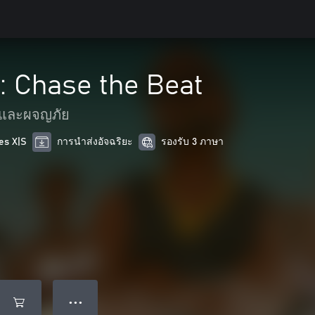
: Chase the Beat
ู๊และผจญภัย
es X|S
การนำส่งอัจฉริยะ
รองรับ 3 ภาษา
● ● ●