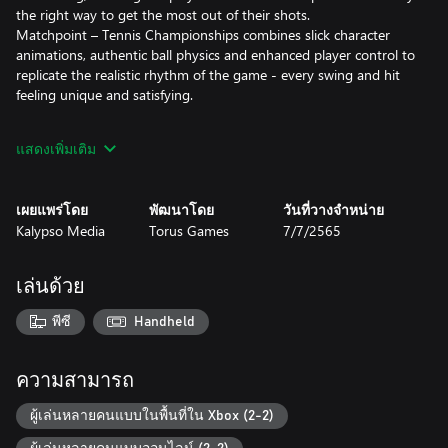
the right way to get the most out of their shots.
Matchpoint – Tennis Championships combines slick character
animations, authentic ball physics and enhanced player control to
replicate the realistic rhythm of the game - every swing and hit
feeling unique and satisfying.
Features:
แสดงเพิ่มเติม
• Enter the world of professional Tennis: “Matchpoint - Tennis
Championships” offers a deep career mode featuring a unique
เผยแพร่โดย
พัฒนาโดย
วันที่วางจำหน่าย
merit-based ranking system.
Kalypso Media
Torus Games
7/7/2565
• Create your own 3D tennis star. Choose your look, fashion and
play style with an array of customization options including true
to life techniques such as left-or right-handed, onehanded or
เล่นด้วย
twohanded backhand.
• Dominate the court as a tennis professional. The game features
พีซี
Handheld
16 real-life international tennis stars from the professional circuit,
like Nick Kyrgios, Kei Nishikori or Amanda Anisimova, including
their gear from brands such as Nike, Yonex, Babolat and many
ความสามารถ
more!
• Customize your athlete and wearables. From rackets to
ผู้เล่นหลายคนแบบในพื้นที่ใน Xbox (2-2)
clothing, create your own tennis star and unlock special