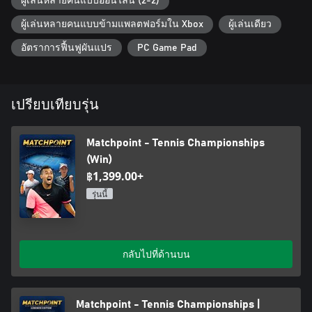
ผู้เล่นหลายคนแบบออนไลน์ (2-2)
equipment by winning competitive matches.
• Master all strokes and shots in grand style. Determine the
ผู้เล่นหลายคนแบบข้ามแพลตฟอร์มใน Xbox
ผู้เล่นเดียว
outcome of a rally by choosing the best technique for the time:
top spin, flat, lob or slice shot.
อัตราการฟื้นฟูผันแปร
PC Game Pad
• Take on opponents in local or online matches. Play against a
cunning AI or face your friends and rivals on the court via local
sessions and online cross-play.
• Study your rival’s moves and tactics. Watch your opponents
เปรียบเทียบรุ่น
and get to know their strengths and weaknesses to gain a
tactical advantage before you even hit the court.
• Practice makes perfect: hire a personal coach to hone your
Matchpoint - Tennis Championships
skills. Buff your strengths and diminish your weaknesses with an
(Win)
in-game coaching system of individual training modules.
฿1,399.00+
• Fine-tune your tactics in Practice and Mini-Game modes: Jump
รุ่นนี้
into a variety of mini-games to hone your perfect game and
become a force to be reckoned with on the court.
• Compete in exhibition matches at spectacular venues around
the globe. Each court has its own characteristics; study your
กลับไปที่ด้านบน
arenas of play and adapt your game to grass, clay and hard
courts.
• Replay mode. Breakpoint or deciding match point, capture your
fiercest rallies on film and study the outcomes to improve your
Matchpoint - Tennis Championships |
game.