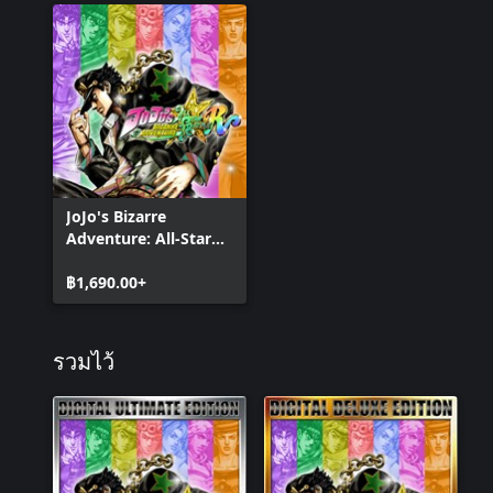
JoJo's Bizarre
Adventure: All-Star
Battle R
฿1,690.00+
รวมไว้