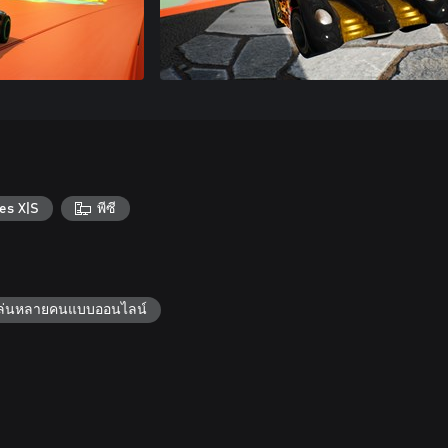
es X|S
พีซี
้เล่นหลายคนแบบออนไลน์