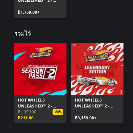
UNLEASHED™ 2 -
Turbocharged
฿1,759.00+
รวมไว้
HOT WHEELS
HOT WHEELS
UNLEASHED™ 2 -
UNLEASHED™ 2 -
Season Pass Vol. 2
฿1,059.00
Turbocharged -
-80%
฿211.80
Legendary Edition
฿3,159.00+