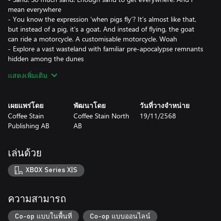
mean everywhere
- You know the expression ‘when pigs fly’? It’s almost like that,
but instead of a pig, it’s a goat. And instead of flying, the goat
can ride a motorcycle. A customisable motorcycle. Woah
- Explore a vast wasteland with familiar pre-apocalypse remnants
hidden among the dunes
- A new currency to acquire for all your apocalyptic needs. Finally,
แสดงเพิ่มเติม
you can be broke in the game, just like in the real world. This
simulation is getting too real y’all
- Paint the town red with destruction or build it up like a
เผยแพร่โดย
พัฒนาโดย
วันที่วางจำหน่าย
productive member of society (but destruction is more fun)
Coffee Stain
Coffee Stain North
19/11/2568
- New goats, gears, vehicles, achievements, and quests to keep
Publishing AB
AB
เล่นด้วย
XBOX Series X|S
ความสามารถ
Co-op แบบในพื้นที่
Co-op แบบออนไลน์