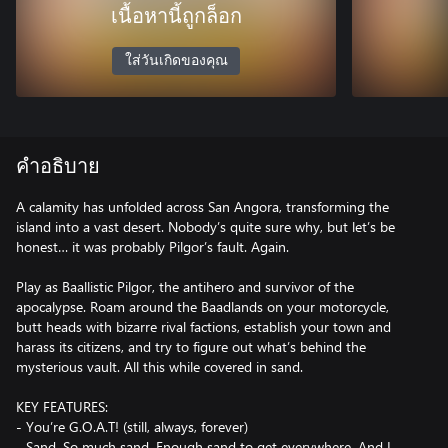
เนื้อหานี้ถูกล็อก
ใส่วันเกิดของคุณ
คำอธิบาย
A calamity has unfolded across San Angora, transforming the
island into a vast desert. Nobody’s quite sure why, but let’s be
honest… it was probably Pilgor’s fault. Again.
Play as Baallistic Pilgor, the antihero and survivor of the
apocalypse. Roam around the Baadlands on your motorcycle,
butt heads with bizarre rival factions, establish your town and
harass its citizens, and try to figure out what’s behind the
mysterious vault. All this while covered in sand.
KEY FEATURES:
- You’re G.O.A.T! (still, always, forever)
- Sand. So much sand. Enough sand to get everywhere. And I