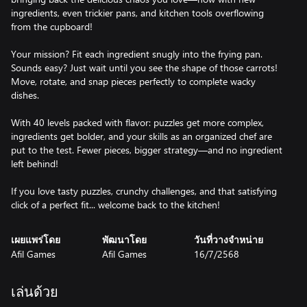
ingredients, even trickier pans, and kitchen tools overflowing
from the cupboard!
Your mission? Fit each ingredient snugly into the frying pan.
Sounds easy? Just wait until you see the shape of those carrots!
Move, rotate, and snap pieces perfectly to complete wacky
dishes.
With 40 levels packed with flavor: puzzles get more complex,
ingredients get bolder, and your skills as an organized chef are
put to the test. Fewer pieces, bigger strategy—and no ingredient
left behind!
If you love tasty puzzles, crunchy challenges, and that satisfying
click of a perfect fit... welcome back to the kitchen!
เผยแพร่โดย
พัฒนาโดย
วันที่วางจำหน่าย
Afil Games
Afil Games
16/7/2568
เล่นด้วย