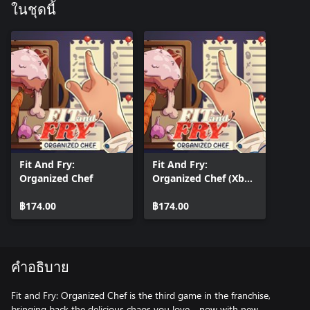
ในชุดนี้
Fit And Fry:
Fit And Fry:
Organized Chef
Organized Chef (Xbox
One)
฿174.00
฿174.00
คำอธิบาย
Fit and Fry: Organized Chef is the third game in the franchise,
bringing back the delicious chaos you love—now with new