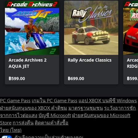
Arcade Archives 2
Rally Arcade Classics
Arca
AQUA JET
RIDG
฿599.00
฿699.00
฿599
PC Game Pass
เกมใน PC Game Pass
แอป XBOX บนพีซี Windows
ฝ่ายสนับสนุนของ XBOX
คำติชม
มาตรฐานชุมชน
ระวังอาการชัก
จากการไวต่อแสง
บัญชี Microsoft
ฝ่ายสนับสนุนของ Microsoft
Store
การส่งคืน
ติดตามคำสั่งซื้อ
ไทย (ไทย)
ตัวเลือกความเป็นส่วนตัวของคุณ