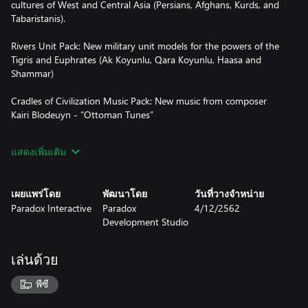
cultures of West and Central Asia (Persians, Afghans, Kurds, and
Tabaristanis).
Rivers Unit Pack: New military unit models for the powers of the
Tigris and Euphrates (Ak Koyunlu, Qara Koyunlu, Haasa and
Shammar)
Cradles of Civilization Music Pack: New music from composer
Kairi Blodeuyn - “Ottoman Tunes”
Persian Advisor Pack: 42 new Persian portraits for your royal
แสดงเพิ่มเติม
advisors (21 male, 21 female)
Muslim Woman Pack: 21 new female portraits for Muslim nations
เผยแพร่โดย
พัฒนาโดย
วันที่วางจำหน่าย
Paradox Interactive
Paradox
4/12/2562
Development Studio
เล่นด้วย
พีซี