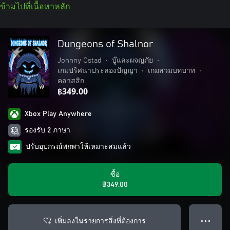
ข้ามไปที่เนื้อหาหลัก
Dungeons of Shalnor
Johnny Ostad
•
บู๊และผจญภัย
•
เกมปริศนาประลองปัญญา
•
เกมสวมบทบาท
•
คลาสสิก
฿349.00
Xbox Play Anywhere
รองรับ 2 ภาษา
ปรับอุปกรณ์พกพาให้เหมาะสมแล้ว
ซื้อ
฿349.00
เพิ่มลงในรายการสิ่งที่ต้องการ
● ● ●