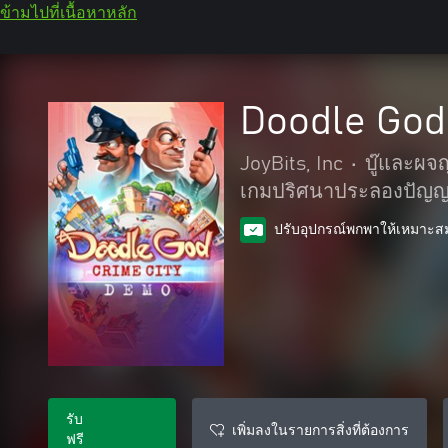
ข้ามไปที่เนื้อหาหลัก
Doodle God
JoyBits, Inc
•
บู๊และผจ
เกมปริศนาประลองปัญ
ปรับอุปกรณ์พกพาให้เหมาะส
รับ
เพิ่มลงในรายการสิ่งที่ต้องการ
ฟรี