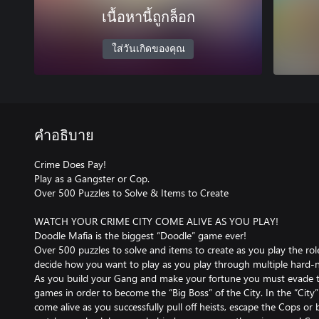
เนื้อหานี้ถูกล็อก
ใส่วันเกิดของคุณ
คำอธิบาย
Crime Does Pay!
Play as a Gangster or Cop.
Over 500 Puzzles to Solve & Items to Create
WATCH YOUR CRIME CITY COME ALIVE AS YOU PLAY!
Doodle Mafia is the biggest “Doodle” game ever!
Over 500 puzzles to solve and items to create as you play the ro
decide how you want to play as you play through multiple hard-
As you build your Gang and make your fortune you must evade the 
games in order to become the “Big Boss” of the City. In the “Cit
come alive as you successfully pull off heists, escape the Cops or 