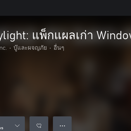
ylight: แพ็กแผลเก่า Wind
nc.
•
บู๊และผจญภัย
•
อื่นๆ
● ● ●
ws