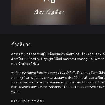
เนื้อหานี้ถูกล็อก
คำอธิบาย
ความเจ็บปวดรอคอยอยู่ในแพ็กแผลเก่า ซึ่งประกอบด้วยตัวละครที่เ
4 บทในเกม Dead by Daylight ได้แก่ Darkness Among Us, Demise o
และ Chains of Hate
พบกับการรวมตัวปริศนาของบทสุดโหดทั้งสี่ สัมผัสความศรัทธาที่ทำ
สลาย ปูเส้นทางสู่ความหายนะตลอดช่วงประวัติศาสตร์ และเผชิญโ
พยาบาท สุดยอดประสบการณ์สยองขวัญแบบผู้เล่นหลายคนกำลังรออยู่ใน
ตัวละครออริจินัลของฆาตกรจำนวนสี่ตัว และตัวละครออริจินัลของผู
หมอก
แต่ละแพ็กประกอบด้วย: