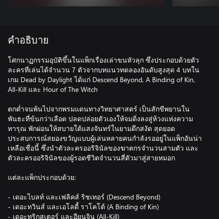
คำอธิบาย
โศกนาฏกรรมอุบัติขึ้นในแพ็กเรื่องเล่าขนหัวลุก ซึ่งประกอบด้วยตัว
ละครที่เล่นได้จำนวน 7 ตัวจากบทแนวทดลองอันดับสูงสุด 4 บทใน
เกม Dead by Daylight ได้แก่ Descend Beyond, A Binding of Kin,
All-Kill และ Hour of The Witch
ตกต่ำจนพ้นไปจากพรมแดนทางวิทยาศาสตร์ เป็นสักขีพยานใน
พันธะที่ข้นกว่าเลือด ปลดปล่อยตัวเองให้จมดิ่งลงสู่ห้วงแห่งความ
ทารุณ พักผ่อนให้สบายใต้แสงจันทร์ในยามดึกสงัด สุดยอด
ประสบการณ์สยองขวัญแบบผู้เล่นหลายคนกำลังรออยู่ในแพ็กอันน่า
เหลือเชื่อนี้ ซึ่งนำตัวละครออริจินัลของฆาตกรจำนวนสามตัว และ
ตัวละครออริจินัลของผู้รอดชีวิตจำนวนสี่ตัวมาสู่สายหมอก
แต่ละแพ็กประกอบด้วย:
- เดอะไบลท์ และเฟลิคส์ ริชเทอร์ (Descend Beyond)
- เดอะทวินส์ และเอโลดี้ ราโคโต้ (A Binding of Kin)
- เดอะทริกสเตอร์ และอียุนจิน (All-Kill)