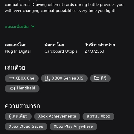
combat cards. Drawing different cards during battle provides you
with ever changing combat possibilities every time you fight!
Empower Cards through Dice
แสดงเพิ่มเติม
Once you’ve chosen your attack, physics based dice allow you to
roll for bonuses! Favoring symbols over numbers, these dice
deliver attack, defence, healing, and special ability modifiers.
เผยแพร่โดย
พัฒนาโดย
วันที่วางจำหน่าย
Plug In Digital
Cardboard Utopia
27/3/2563
Influencing Lady Luck
To add yet more layers of stratagem to Children of Zodiarcs, you
can craft dice to favour your play style, and re-roll up to two dice
เล่นด้วย
every time you throw. You need not fear being at Lady Luck’s
mercy!
XBOX One
XBOX Series X|S
พีซี
A World Full of Characters
Handheld
Along the way you’ll come to learn about Nahmi - stolen from
her homeland as a child, Brice - forced to survive on the mean
ความสามารถ
streets of Torus; Zirchhoff - a charismatic bandit leader who
employs young orphans to do his bidding: as well as many more
ผู้เล่นเดียว
Xbox Achievements
สถานะ Xbox
mischief makers.
Xbox Cloud Saves
Xbox Play Anywhere
Building Decks