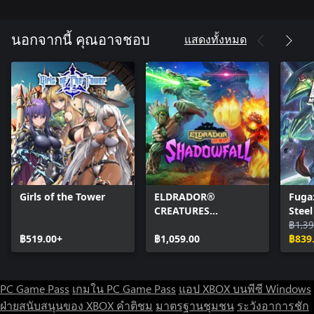
Each playable character comes with their own customisable deck.
This allows you to tailor their skillset to the types of attacks and
abilities you want to have in your hand during the heat of
แสดงทั้งหมด
นอกจากนี้ คุณอาจชอบ
combat.
A Fully Orchestrated Score
Children of Zodiarcs’ music captures the feel of tactical RPG
classics with its fully orchestrated soundtrack composed by the
award winning team at Vibe Avenue.
Join Nahmi and her team in a harrowing tale of the
downtrodden’s struggle for survival in a world where mystical
forces are overlooked; and the people in power are solely
concerned with profit. Do you have what it takes to overthrow a
Girls of the Tower
ELDRADOR®
Fuga:
corrupt system?
CREATURES
Steel
SHADOWFALL
฿1,39
฿519.00+
฿1,059.00
฿839
PC Game Pass
เกมใน PC Game Pass
แอป XBOX บนพีซี Windows
ฝ่ายสนับสนุนของ XBOX
คำติชม
มาตรฐานชุมชน
ระวังอาการชัก